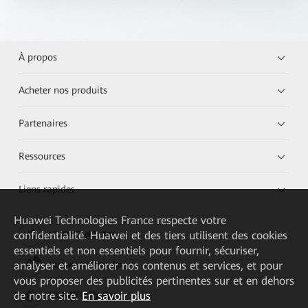
À propos
Acheter nos produits
Partenaires
Ressources
Liens rapides
Huawei Technologies France
respecte votre
confidentialité. Huawei et des tiers utilisent des cookies
HUAWEI eKit App
essentiels et non essentiels pour fournir, sécuriser,
analyser et améliorer nos contenus et services, et pour
Huawei HiKnow App
vous proposer des publicités pertinentes sur et en dehors
de notre site.
En savoir plus
HUAWEI eFly App