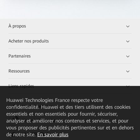
À propos
Acheter nos produits
Partenaires
Ressources
Liens rapides
Huawei Technologies France
respecte votre
confidentialité. Huawei et des tiers utilisent des cookies
HUAWEI eKit App
essentiels et non essentiels pour fournir, sécuriser,
analyser et améliorer nos contenus et services, et pour
Huawei HiKnow App
vous proposer des publicités pertinentes sur et en dehors
de notre site.
En savoir plus
HUAWEI eFly App