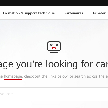
Formation & support technique
Partenaires
Acheter n
age you're looking for ca
the
homepage
, check out the links below, or search across the e