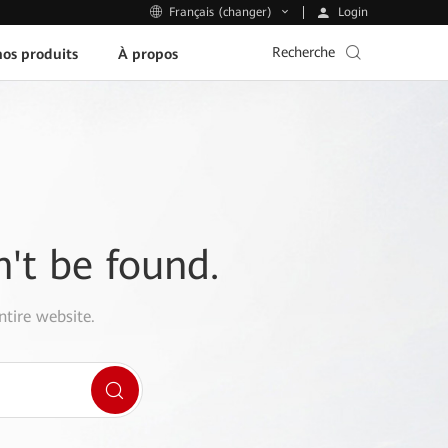
Login
Français (changer)
Recherche
os produits
À propos
n't be found.
ntire website.