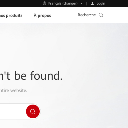
Login
Français (changer)
Recherche
os produits
À propos
n't be found.
ntire website.