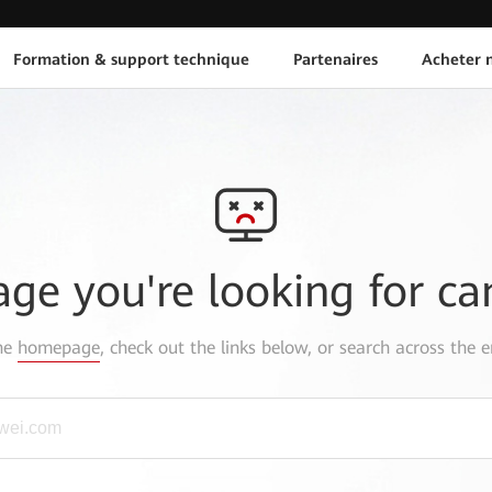
Formation & support technique
Partenaires
Acheter n
age you're looking for ca
the
homepage
, check out the links below, or search across the e