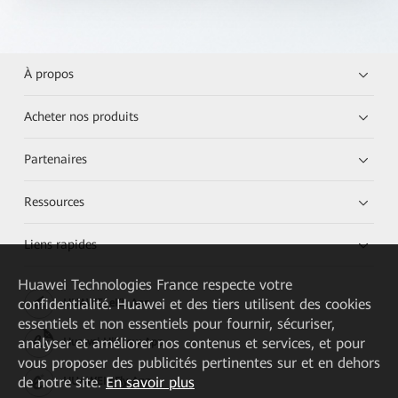
À propos
Acheter nos produits
Partenaires
Ressources
Liens rapides
Huawei Technologies France
respecte votre
confidentialité. Huawei et des tiers utilisent des cookies
HUAWEI eKit App
essentiels et non essentiels pour fournir, sécuriser,
analyser et améliorer nos contenus et services, et pour
Huawei HiKnow App
vous proposer des publicités pertinentes sur et en dehors
de notre site.
En savoir plus
HUAWEI eFly App