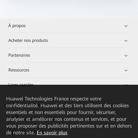
À propos
Acheter nos produits
Partenaires
Ressources
Liens rapides
Huawei Technologies France
respecte votre
confidentialité. Huawei et des tiers utilisent des cookies
HUAWEI eKit App
essentiels et non essentiels pour fournir, sécuriser,
analyser et améliorer nos contenus et services, et pour
Huawei HiKnow App
vous proposer des publicités pertinentes sur et en dehors
de notre site.
En savoir plus
HUAWEI eFly App