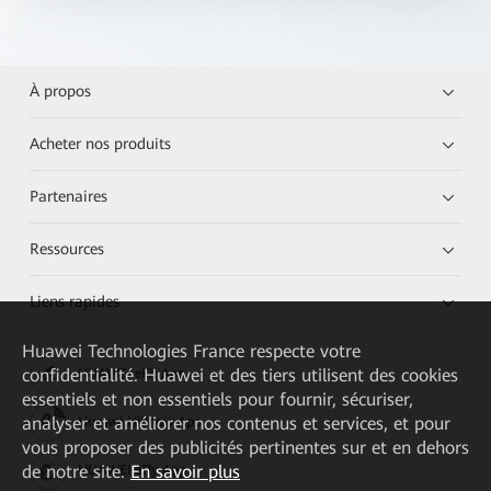
À propos
Acheter nos produits
Partenaires
Ressources
Liens rapides
Huawei Technologies France
respecte votre
confidentialité. Huawei et des tiers utilisent des cookies
HUAWEI eKit App
essentiels et non essentiels pour fournir, sécuriser,
analyser et améliorer nos contenus et services, et pour
Huawei HiKnow App
vous proposer des publicités pertinentes sur et en dehors
de notre site.
En savoir plus
HUAWEI eFly App