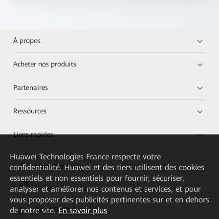
À propos
Acheter nos produits
Partenaires
Ressources
Liens rapides
Huawei Technologies France
respecte votre
confidentialité. Huawei et des tiers utilisent des cookies
HUAWEI eKit App
essentiels et non essentiels pour fournir, sécuriser,
analyser et améliorer nos contenus et services, et pour
Huawei HiKnow App
vous proposer des publicités pertinentes sur et en dehors
de notre site.
En savoir plus
HUAWEI eFly App