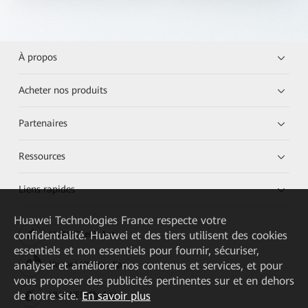
À propos
Acheter nos produits
Partenaires
Ressources
Liens rapides
Huawei Technologies France
respecte votre
confidentialité. Huawei et des tiers utilisent des cookies
HUAWEI eKit App
essentiels et non essentiels pour fournir, sécuriser,
analyser et améliorer nos contenus et services, et pour
Huawei HiKnow App
vous proposer des publicités pertinentes sur et en dehors
de notre site.
En savoir plus
HUAWEI eFly App