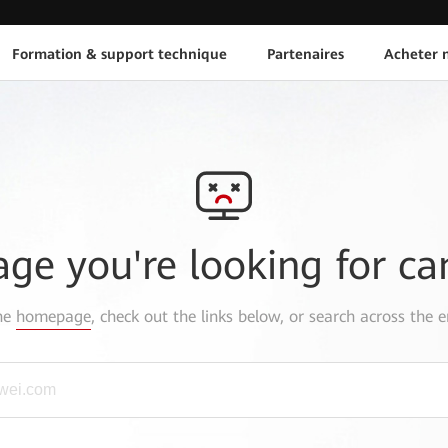
Formation & support technique
Partenaires
Acheter n
age you're looking for ca
the
homepage
, check out the links below, or search across the e