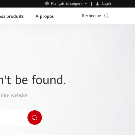
Login
Français (changer)
Recherche
os produits
À propos
n't be found.
ntire website.