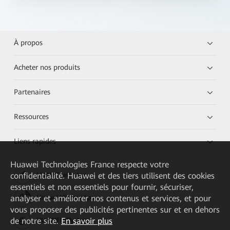
À propos
Acheter nos produits
Partenaires
Ressources
Liens rapides
Huawei Technologies France
respecte votre
confidentialité. Huawei et des tiers utilisent des cookies
HUAWEI eKit App
essentiels et non essentiels pour fournir, sécuriser,
analyser et améliorer nos contenus et services, et pour
Huawei HiKnow App
vous proposer des publicités pertinentes sur et en dehors
de notre site.
En savoir plus
HUAWEI eFly App