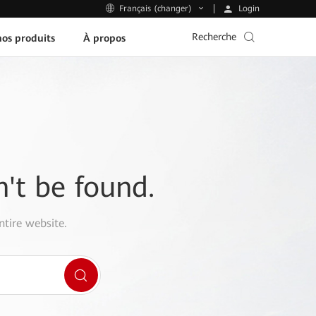
Login
Français (changer)
Recherche
os produits
À propos
n't be found.
ntire website.