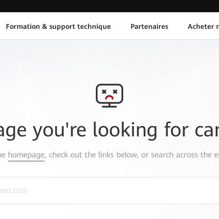
Formation & support technique
Partenaires
Acheter n
age you're looking for ca
the
homepage
, check out the links below, or search across the e