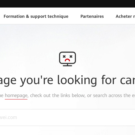
Formation & support technique
Partenaires
Acheter n
age you're looking for ca
the
homepage
, check out the links below, or search across the e