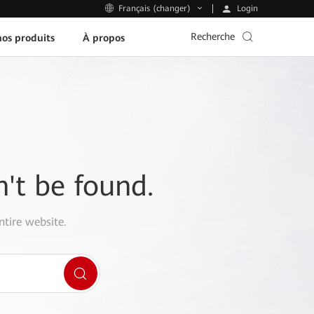
Login
Français (changer)
Recherche
os produits
À propos
n't be found.
ntire website.