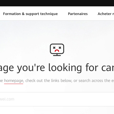
Formation & support technique
Partenaires
Acheter n
age you're looking for ca
the
homepage
, check out the links below, or search across the e