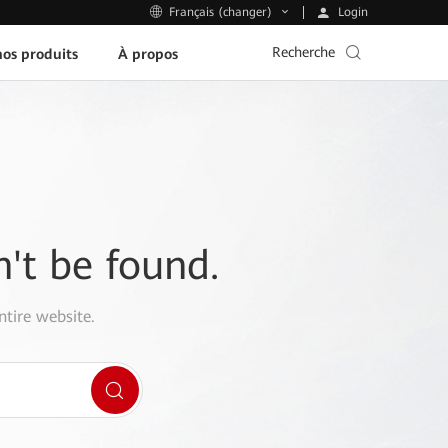
Login
Français (changer)
Recherche
os produits
À propos
n't be found.
ntire website.