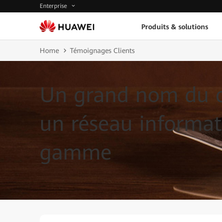
Enterprise
Produits & solutions
Home
Témoignages Clients
Un grand nom du c
un réseau informat
gamme