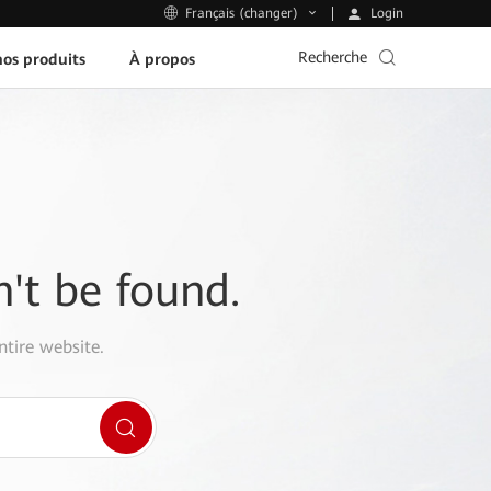
Login
Français (changer)
Recherche
os produits
À propos
n't be found.
ntire website.