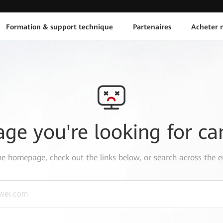
Formation & support technique
Partenaires
Acheter n
age you're looking for ca
the
homepage
, check out the links below, or search across the e