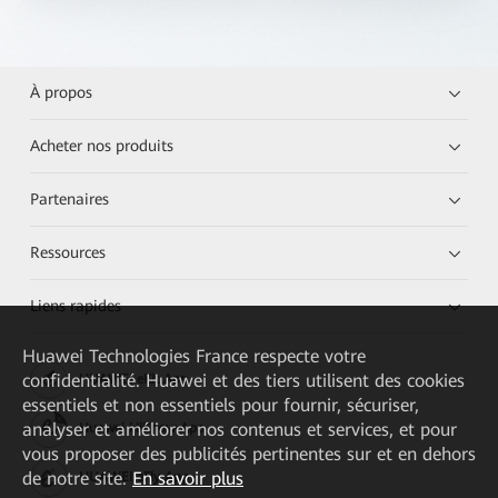
À propos
Acheter nos produits
Partenaires
Ressources
Liens rapides
Huawei Technologies France
respecte votre
confidentialité. Huawei et des tiers utilisent des cookies
HUAWEI eKit App
essentiels et non essentiels pour fournir, sécuriser,
analyser et améliorer nos contenus et services, et pour
Huawei HiKnow App
vous proposer des publicités pertinentes sur et en dehors
de notre site.
En savoir plus
HUAWEI eFly App