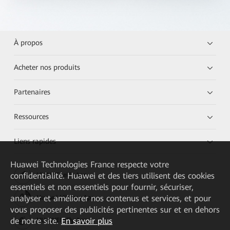
À propos
Acheter nos produits
Partenaires
Ressources
Liens rapides
Huawei Technologies France
respecte votre
confidentialité. Huawei et des tiers utilisent des cookies
HUAWEI eKit App
essentiels et non essentiels pour fournir, sécuriser,
analyser et améliorer nos contenus et services, et pour
Huawei HiKnow App
vous proposer des publicités pertinentes sur et en dehors
de notre site.
En savoir plus
HUAWEI eFly App