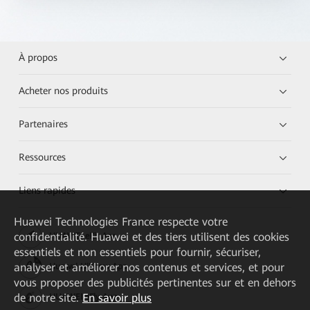
À propos
Acheter nos produits
Partenaires
Ressources
Liens rapides
Huawei Technologies France
respecte votre
confidentialité. Huawei et des tiers utilisent des cookies
HUAWEI eKit App
essentiels et non essentiels pour fournir, sécuriser,
analyser et améliorer nos contenus et services, et pour
Huawei HiKnow App
vous proposer des publicités pertinentes sur et en dehors
de notre site.
En savoir plus
HUAWEI eFly App