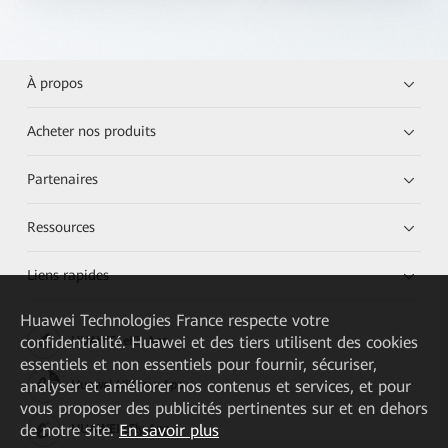
À propos
Acheter nos produits
Partenaires
Ressources
Liens rapides
Huawei Technologies France
respecte votre
confidentialité. Huawei et des tiers utilisent des cookies
HUAWEI eKit App
essentiels et non essentiels pour fournir, sécuriser,
analyser et améliorer nos contenus et services, et pour
Huawei HiKnow App
vous proposer des publicités pertinentes sur et en dehors
de notre site.
En savoir plus
HUAWEI eFly App