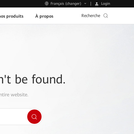
Login
Français (changer)
Recherche
os produits
À propos
n't be found.
ntire website.