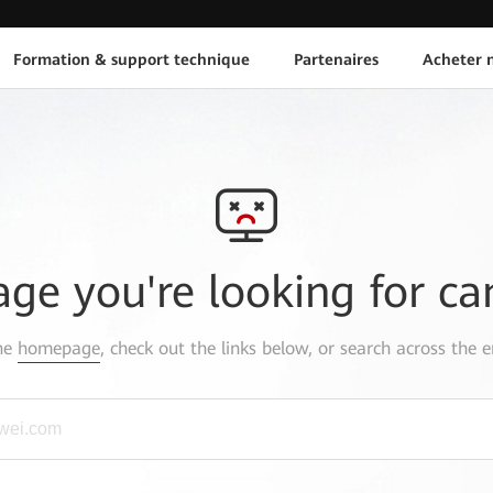
Formation & support technique
Partenaires
Acheter n
age you're looking for ca
the
homepage
, check out the links below, or search across the e