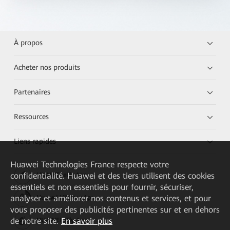
À propos
Acheter nos produits
Partenaires
Ressources
Liens rapides
Huawei Technologies France
respecte votre
confidentialité. Huawei et des tiers utilisent des cookies
HUAWEI eKit App
essentiels et non essentiels pour fournir, sécuriser,
analyser et améliorer nos contenus et services, et pour
Huawei HiKnow App
vous proposer des publicités pertinentes sur et en dehors
de notre site.
En savoir plus
HUAWEI eFly App