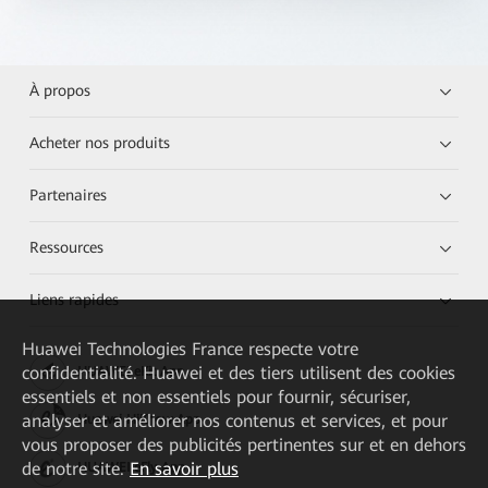
À propos
Acheter nos produits
Partenaires
Ressources
Liens rapides
Huawei Technologies France
respecte votre
confidentialité. Huawei et des tiers utilisent des cookies
HUAWEI eKit App
essentiels et non essentiels pour fournir, sécuriser,
analyser et améliorer nos contenus et services, et pour
Huawei HiKnow App
vous proposer des publicités pertinentes sur et en dehors
de notre site.
En savoir plus
HUAWEI eFly App