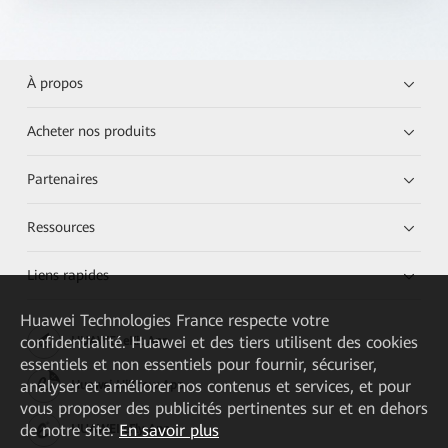
À propos
Acheter nos produits
Partenaires
Ressources
Liens rapides
Huawei Technologies France
respecte votre
confidentialité. Huawei et des tiers utilisent des cookies
HUAWEI eKit App
essentiels et non essentiels pour fournir, sécuriser,
analyser et améliorer nos contenus et services, et pour
Huawei HiKnow App
vous proposer des publicités pertinentes sur et en dehors
de notre site.
En savoir plus
HUAWEI eFly App