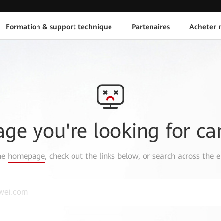
Formation & support technique
Partenaires
Acheter n
age you're looking for ca
the
homepage
, check out the links below, or search across the e