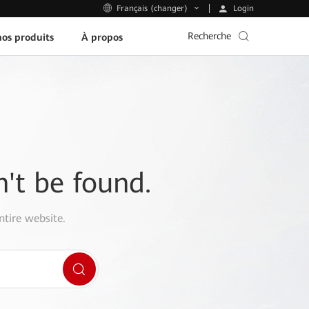
Login
Français (changer)
Recherche
os produits
À propos
n't be found.
ntire website.