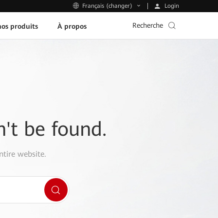
Login
Français (changer)
Recherche
os produits
À propos
n't be found.
ntire website.