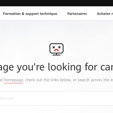
Formation & support technique
Partenaires
Acheter n
age you're looking for ca
the
homepage
, check out the links below, or search across the e