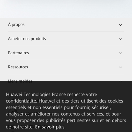
À propos
Acheter nos produits
Partenaires
Ressources
Liens rapides
Huawei Technologies France
respecte votre
confidentialité. Huawei et des tiers utilisent des cookies
HUAWEI eKit App
essentiels et non essentiels pour fournir, sécuriser,
analyser et améliorer nos contenus et services, et pour
Huawei HiKnow App
vous proposer des publicités pertinentes sur et en dehors
de notre site.
En savoir plus
HUAWEI eFly App