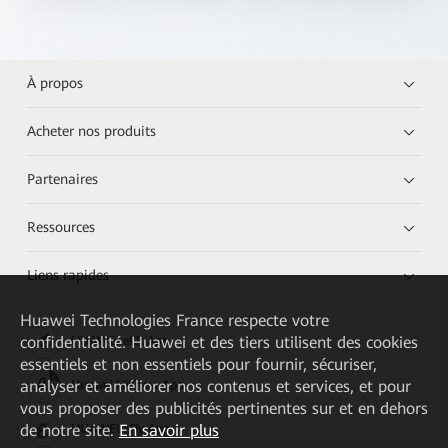
À propos
Acheter nos produits
Partenaires
Ressources
Liens rapides
Huawei Technologies France
respecte votre
confidentialité. Huawei et des tiers utilisent des cookies
HUAWEI eKit App
essentiels et non essentiels pour fournir, sécuriser,
analyser et améliorer nos contenus et services, et pour
Huawei HiKnow App
vous proposer des publicités pertinentes sur et en dehors
de notre site.
En savoir plus
HUAWEI eFly App