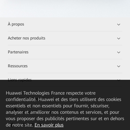
À propos
Acheter nos produits
Partenaires
Ressources
Liens rapides
Huawei Technologies France
respecte votre
confidentialité. Huawei et des tiers utilisent des cookies
HUAWEI eKit App
essentiels et non essentiels pour fournir, sécuriser,
analyser et améliorer nos contenus et services, et pour
Huawei HiKnow App
vous proposer des publicités pertinentes sur et en dehors
de notre site.
En savoir plus
HUAWEI eFly App