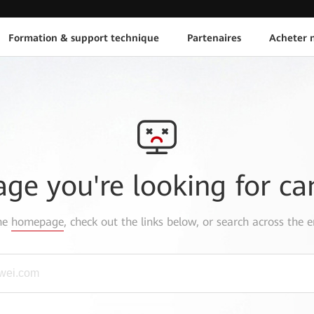
Formation & support technique
Partenaires
Acheter n
age you're looking for ca
the
homepage
, check out the links below, or search across the e