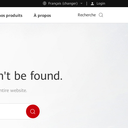
Login
Français (changer)
Recherche
os produits
À propos
n't be found.
ntire website.