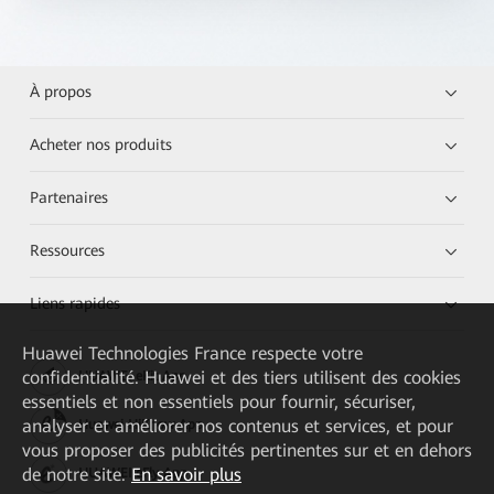
À propos
Acheter nos produits
Partenaires
Ressources
Liens rapides
Huawei Technologies France
respecte votre
confidentialité. Huawei et des tiers utilisent des cookies
HUAWEI eKit App
essentiels et non essentiels pour fournir, sécuriser,
analyser et améliorer nos contenus et services, et pour
Huawei HiKnow App
vous proposer des publicités pertinentes sur et en dehors
de notre site.
En savoir plus
HUAWEI eFly App