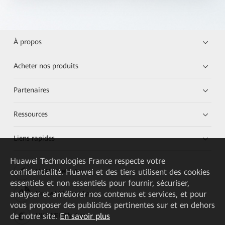
À propos
Acheter nos produits
Partenaires
Ressources
Liens rapides
Huawei Technologies France
respecte votre
confidentialité. Huawei et des tiers utilisent des cookies
HUAWEI eKit App
essentiels et non essentiels pour fournir, sécuriser,
analyser et améliorer nos contenus et services, et pour
Huawei HiKnow App
vous proposer des publicités pertinentes sur et en dehors
de notre site.
En savoir plus
HUAWEI eFly App