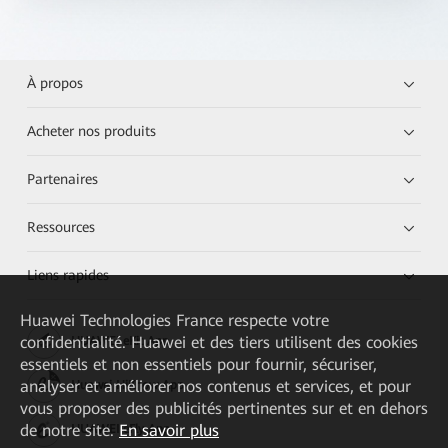
À propos
Acheter nos produits
Partenaires
Ressources
Liens rapides
Huawei Technologies France
respecte votre
confidentialité. Huawei et des tiers utilisent des cookies
HUAWEI eKit App
essentiels et non essentiels pour fournir, sécuriser,
analyser et améliorer nos contenus et services, et pour
Huawei HiKnow App
vous proposer des publicités pertinentes sur et en dehors
de notre site.
En savoir plus
HUAWEI eFly App