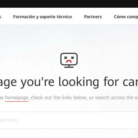
s
Formación y soporte técnico
Partners
Cómo comp
age you're looking for ca
the
homepage
, check out the links below, or search across the e