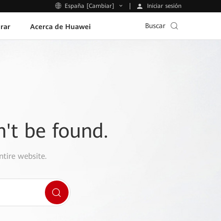
Iniciar sesión
España [Cambiar]
Buscar
rar
Acerca de Huawei
n't be found.
ntire website.