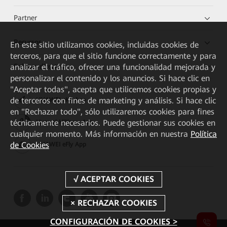
Partner
Recursos
En este sitio utilizamos cookies, incluidas cookies de
terceros, para que el sitio funcione correctamente y para
Enlaces directos
analizar el tráfico, ofrecer una funcionalidad mejorada y
personalizar el contenido y los anuncios. Si hace clic en
"Aceptar todas", acepta que utilicemos cookies propias y
de terceros con fines de marketing y análisis. Si hace clic
HUAWEI eKit App
en "Rechazar todo", sólo utilizaremos cookies para fines
técnicamente necesarios. Puede gestionar sus cookies en
Huawei HiKnow App
cualquier momento. Más información en nuestra
Política
de Cookies
HUAWEI eFly App
CONFIGURACIÓN DE COOKIES >