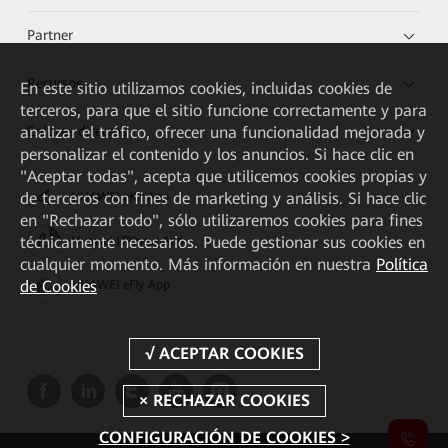
Partner
Recursos
En este sitio utilizamos cookies, incluidas cookies de
terceros, para que el sitio funcione correctamente y para
Enlaces directos
analizar el tráfico, ofrecer una funcionalidad mejorada y
personalizar el contenido y los anuncios. Si hace clic en
"Aceptar todas", acepta que utilicemos cookies propias y
de terceros con fines de marketing y análisis. Si hace clic
HUAWEI eKit App
en "Rechazar todo", sólo utilizaremos cookies para fines
técnicamente necesarios. Puede gestionar sus cookies en
Huawei HiKnow App
cualquier momento. Más información en nuestra
Política
de Cookies
HUAWEI eFly App
CONFIGURACIÓN DE COOKIES >