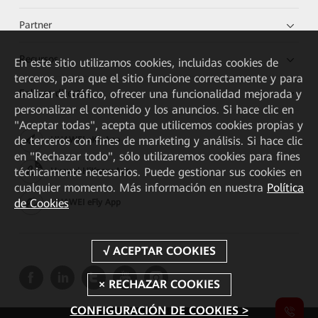
Partner
Recursos
En este sitio utilizamos cookies, incluidas cookies de
terceros, para que el sitio funcione correctamente y para
Enlaces directos
analizar el tráfico, ofrecer una funcionalidad mejorada y
personalizar el contenido y los anuncios. Si hace clic en
"Aceptar todas", acepta que utilicemos cookies propias y
de terceros con fines de marketing y análisis. Si hace clic
HUAWEI eKit App
en "Rechazar todo", sólo utilizaremos cookies para fines
técnicamente necesarios. Puede gestionar sus cookies en
Huawei HiKnow App
cualquier momento. Más información en nuestra
Política
de Cookies
HUAWEI eFly App
CONFIGURACIÓN DE COOKIES >