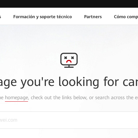
s
Formación y soporte técnico
Partners
Cómo comp
age you're looking for ca
the
homepage
, check out the links below, or search across the e