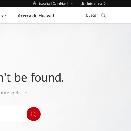
Iniciar sesión
España [Cambiar]
Buscar
rar
Acerca de Huawei
n't be found.
ntire website.