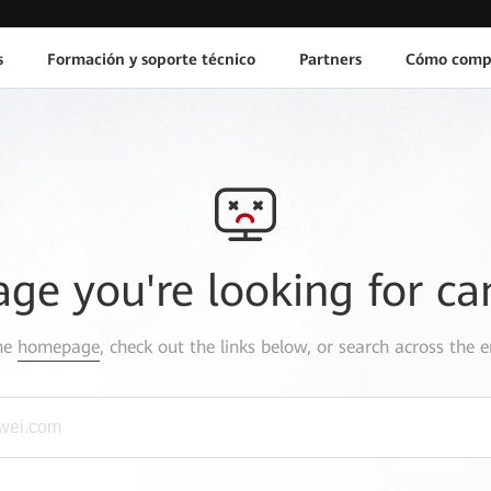
s
Formación y soporte técnico
Partners
Cómo comp
age you're looking for ca
the
homepage
, check out the links below, or search across the e