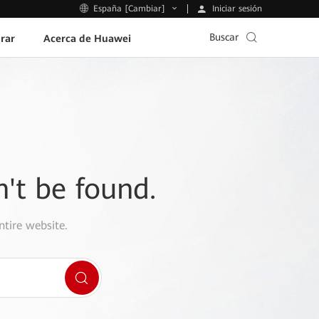
Iniciar sesión
España [Cambiar]
Buscar
rar
Acerca de Huawei
n't be found.
ntire website.