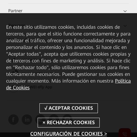
Partner
Recursos
En este sitio utilizamos cookies, incluidas cookies de
terceros, para que el sitio funcione correctamente y para
Enlaces directos
analizar el tráfico, ofrecer una funcionalidad mejorada y
personalizar el contenido y los anuncios. Si hace clic en
"Aceptar todas", acepta que utilicemos cookies propias y
de terceros con fines de marketing y análisis. Si hace clic
HUAWEI eKit App
en "Rechazar todo", sólo utilizaremos cookies para fines
técnicamente necesarios. Puede gestionar sus cookies en
Huawei HiKnow App
cualquier momento. Más información en nuestra
Política
de Cookies
HUAWEI eFly App
CONFIGURACIÓN DE COOKIES >