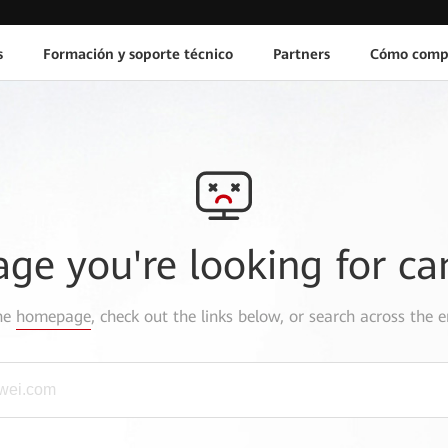
s
Formación y soporte técnico
Partners
Cómo comp
age you're looking for ca
the
homepage
, check out the links below, or search across the e