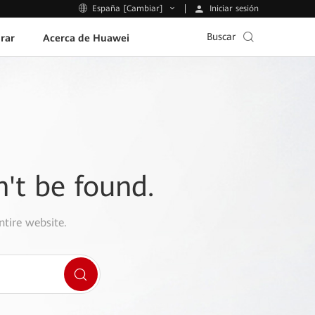
Iniciar sesión
España [Cambiar]
Buscar
rar
Acerca de Huawei
n't be found.
ntire website.