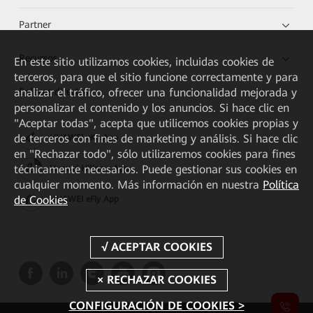
Partner
Recursos
En este sitio utilizamos cookies, incluidas cookies de
terceros, para que el sitio funcione correctamente y para
Enlaces directos
analizar el tráfico, ofrecer una funcionalidad mejorada y
personalizar el contenido y los anuncios. Si hace clic en
"Aceptar todas", acepta que utilicemos cookies propias y
de terceros con fines de marketing y análisis. Si hace clic
HUAWEI eKit App
en "Rechazar todo", sólo utilizaremos cookies para fines
técnicamente necesarios. Puede gestionar sus cookies en
Huawei HiKnow App
cualquier momento. Más información en nuestra
Política
de Cookies
HUAWEI eFly App
CONFIGURACIÓN DE COOKIES >