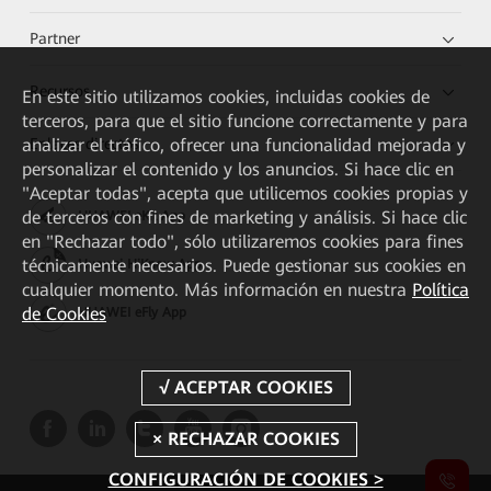
Partner
Recursos
En este sitio utilizamos cookies, incluidas cookies de
terceros, para que el sitio funcione correctamente y para
Enlaces directos
analizar el tráfico, ofrecer una funcionalidad mejorada y
personalizar el contenido y los anuncios. Si hace clic en
"Aceptar todas", acepta que utilicemos cookies propias y
de terceros con fines de marketing y análisis. Si hace clic
HUAWEI eKit App
en "Rechazar todo", sólo utilizaremos cookies para fines
técnicamente necesarios. Puede gestionar sus cookies en
Huawei HiKnow App
cualquier momento. Más información en nuestra
Política
de Cookies
HUAWEI eFly App
CONFIGURACIÓN DE COOKIES >