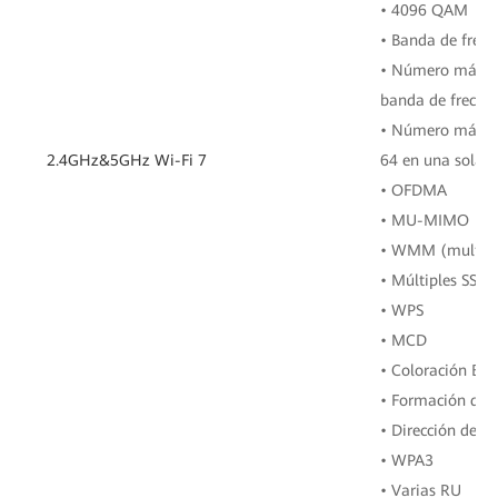
• 4096 QAM
• Banda de frec
• Número máximo
banda de frecue
• Número máximo
2.4GHz&5GHz Wi-Fi 7
64 en una sola b
• OFDMA
• MU-MIMO
• WMM (multime
• Múltiples SSID
• WPS
• MCD
• Coloración BSS
• Formación de 
• Dirección de b
• WPA3
• Varias RU