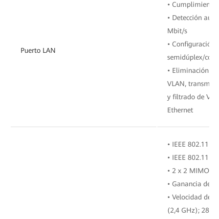
• Cumplimiento 
• Detección aut
Mbit/s
• Configuración 
Puerto LAN
semidúplex/com
• Eliminación de
VLAN, transmisi
y filtrado de VL
Ethernet
• IEEE 802.11 b/
• IEEE 802.11 a/
• 2 x 2 MIMO (2
• Ganancia de an
• Velocidad de i
(2,4 GHz); 2882 