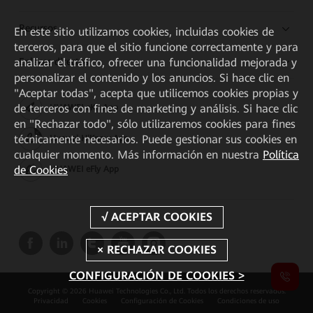
Recursos
En este sitio utilizamos cookies, incluidas cookies de
terceros, para que el sitio funcione correctamente y para
Enlaces directos
analizar el tráfico, ofrecer una funcionalidad mejorada y
personalizar el contenido y los anuncios. Si hace clic en
"Aceptar todas", acepta que utilicemos cookies propias y
de terceros con fines de marketing y análisis. Si hace clic
HUAWEI eKit App
en "Rechazar todo", sólo utilizaremos cookies para fines
técnicamente necesarios. Puede gestionar sus cookies en
Huawei HiKnow App
cualquier momento. Más información en nuestra
Política
de Cookies
HUAWEI eFly App
CONFIGURACIÓN DE COOKIES >
Copyright © 2026 Huawei Technologies Co., Ltd. Todos los derechos reservados.
Privacidad
Cookies
Configuración de Cookies
Condiciones de uso