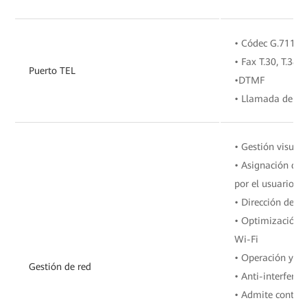
• Códec G.711A/
• Fax T.30, T.38 
Puerto TEL
•DTMF
• Llamada de em
• Gestión visual
• Asignación de 
por el usuario
• Dirección de b
• Optimización 
Wi-Fi
• Operación y m
Gestión de red
• Anti-interferen
• Admite control