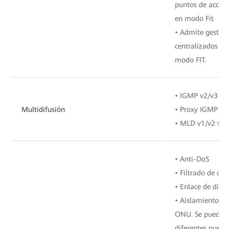
puntos de acces
en modo Fit
• Admite gestió
centralizados d
modo FIT.
• IGMP v2/v3 sn
Multidifusión
• Proxy IGMP v2
• MLD v1/v2 sno
• Anti-DoS
• Filtrado de di
• Enlace de dire
• Aislamiento rí
ONU. Se pueden 
diferentes puer