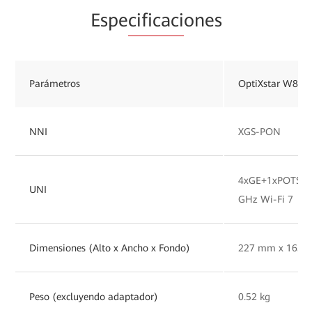
Espe
cificaci
ones
Parámetros
OptiXstar W827
NNI
XGS-PON
4xGE+1xPOTS+1x
UNI
GHz Wi-Fi 7
Dimensiones (Alto x Ancho x Fondo)
227 mm x 165 
Peso (excluyendo adaptador)
0.52 kg