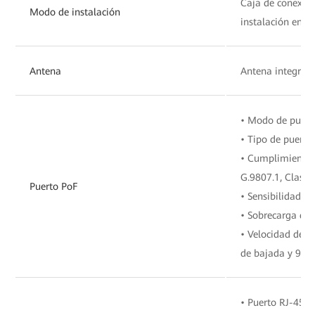
Caja de conexion
Modo de instalación
instalación en p
Antena
Antena integrad
• Modo de puer
• Tipo de puerto
• Cumplimiento 
G.9807.1, Clase
Puerto PoF
• Sensibilidad d
• Sobrecarga de 
• Velocidad de t
de bajada y 9,95
• Puerto RJ-45