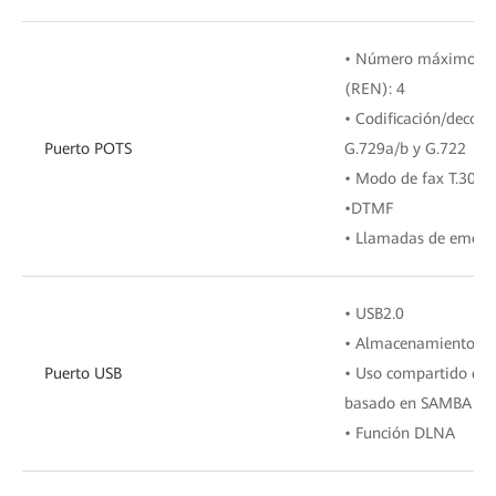
• Número máximo de 
(REN): 4
• Codificación/decodi
Puerto POTS
G.729a/b y G.722
• Modo de fax T.30/T
•DTMF
• Llamadas de emerge
• USB2.0
• Almacenamiento en
Puerto USB
• Uso compartido de 
basado en SAMBA
• Función DLNA