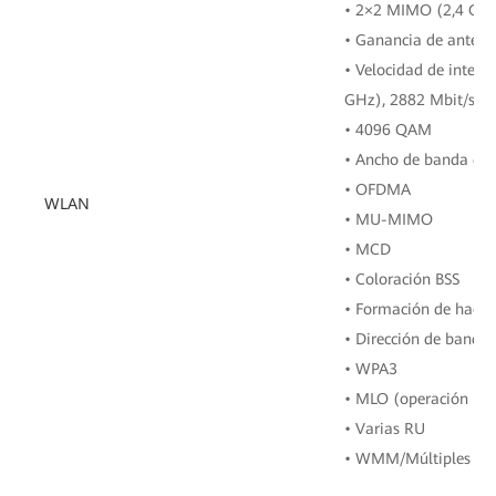
• 2×2 MIMO (2,4 GHz
• Ganancia de antena:
• Velocidad de interf
GHz), 2882 Mbit/s (
• 4096 QAM
• Ancho de banda de
• OFDMA
WLAN
• MU-MIMO
• MCD
• Coloración BSS
• Formación de haces
• Dirección de banda
• WPA3
• MLO (operación mul
• Varias RU
• WMM/Múltiples SS