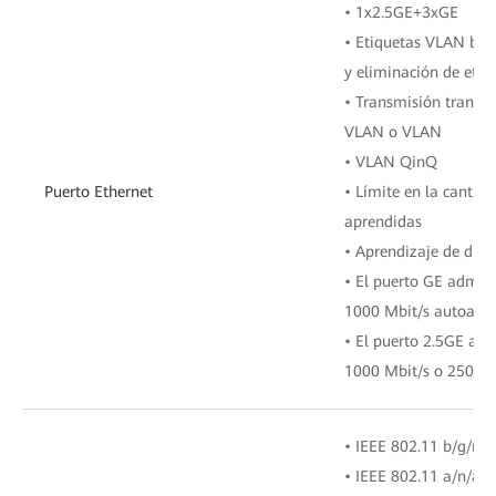
• 1x2.5GE+3xGE
• Etiquetas VLAN bas
y eliminación de etiq
• Transmisión transp
VLAN o VLAN
• VLAN QinQ
Puerto Ethernet
• Límite en la cantid
aprendidas
• Aprendizaje de dir
• El puerto GE admite
1000 Mbit/s autoada
• El puerto 2.5GE adm
1000 Mbit/s o 2500 M
• IEEE 802.11 b/g/n/
• IEEE 802.11 a/n/ac