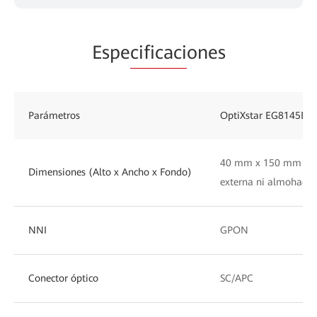
Espe
cificaci
ones
Parámetros
OptiXstar EG8145B7
40 mm x 150 mm x 1
Dimensiones (Alto x Ancho x Fondo)
externa ni almohadill
NNI
GPON
Conector óptico
SC/APC