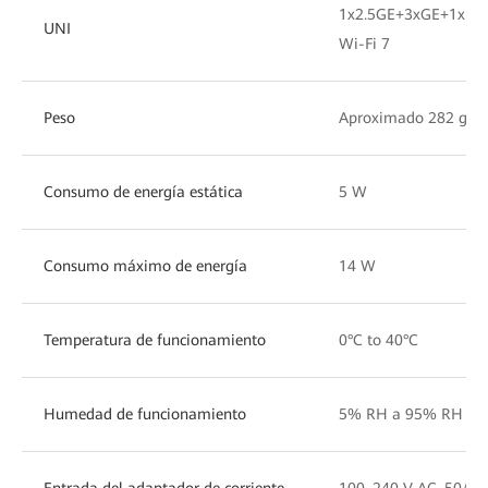
1x2.5GE+3xGE+1xPO
UNI
Wi-Fi 7
Peso
Aproximado 282 g
Consumo de energía estática
5 W
Consumo máximo de energía
14 W
Temperatura de funcionamiento
0°C to 40°C
Humedad de funcionamiento
5% RH a 95% RH (sin
Entrada del adaptador de corriente
100–240 V AC, 50/60