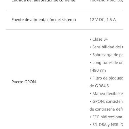
Fuente de alimentación del sistema
12 V DC, 1.5 A
• Clase B+
• Sensibilidad del re
• Sobrecarga de poten
• Longitudes de onda
1490 nm
• Filtro de bloqueo d
Puerto GPON
de G.984.5
• Mapeo flexible ent
• GPON: consistente c
de contraseña definid
• FEC bidireccional
• SR-DBA y NSR-DBA