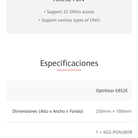
• Support 32 ONUs access
• Support various types of ONU
Espe
cificaci
ones
OptiXstar E852E
Dimensiones (Alto x Ancho x Fondo)
250mm × 180mm × 
1 × XGS-PON(BOB) +