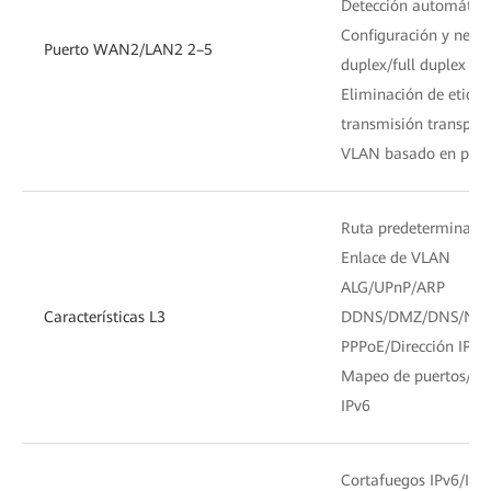
Detección automátic
Configuración y nego
Puerto WAN2/LAN2 2–5
duplex/full duplex
Eliminación de etiqu
transmisión transpare
VLAN basado en puer
Ruta predeterminada/e
Enlace de VLAN
ALG/UPnP/ARP
Características L3
DDNS/DMZ/DNS/NA
PPPoE/Dirección IP e
Mapeo de puertos/act
IPv6
Cortafuegos IPv6/IPv