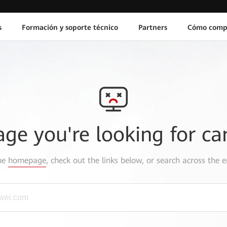
s
Formación y soporte técnico
Partners
Cómo comp
age you're looking for ca
the
homepage
, check out the links below, or search across the e