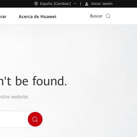
Iniciar sesión
España [Cambiar]
Buscar
rar
Acerca de Huawei
n't be found.
ntire website.