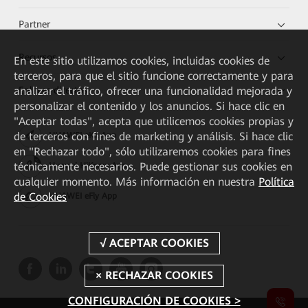
Partner
Recursos
En este sitio utilizamos cookies, incluidas cookies de
terceros, para que el sitio funcione correctamente y para
Enlaces directos
analizar el tráfico, ofrecer una funcionalidad mejorada y
personalizar el contenido y los anuncios. Si hace clic en
"Aceptar todas", acepta que utilicemos cookies propias y
de terceros con fines de marketing y análisis. Si hace clic
HUAWEI eKit App
en "Rechazar todo", sólo utilizaremos cookies para fines
técnicamente necesarios. Puede gestionar sus cookies en
Huawei HiKnow App
cualquier momento. Más información en nuestra
Política
de Cookies
HUAWEI eFly App
CONFIGURACIÓN DE COOKIES >