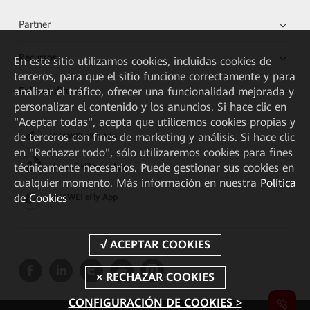
Partner
Recursos
En este sitio utilizamos cookies, incluidas cookies de
terceros, para que el sitio funcione correctamente y para
Enlaces directos
analizar el tráfico, ofrecer una funcionalidad mejorada y
personalizar el contenido y los anuncios. Si hace clic en
"Aceptar todas", acepta que utilicemos cookies propias y
de terceros con fines de marketing y análisis. Si hace clic
HUAWEI eKit App
en "Rechazar todo", sólo utilizaremos cookies para fines
técnicamente necesarios. Puede gestionar sus cookies en
Huawei HiKnow App
cualquier momento. Más información en nuestra
Política
de Cookies
HUAWEI eFly App
CONFIGURACIÓN DE COOKIES >