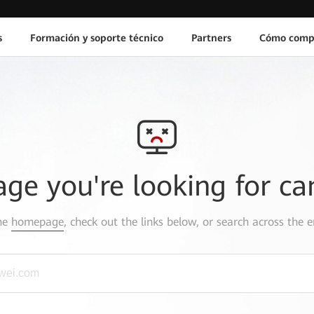
s
Formación y soporte técnico
Partners
Cómo comp
age you're looking for ca
the
homepage
, check out the links below, or search across the e