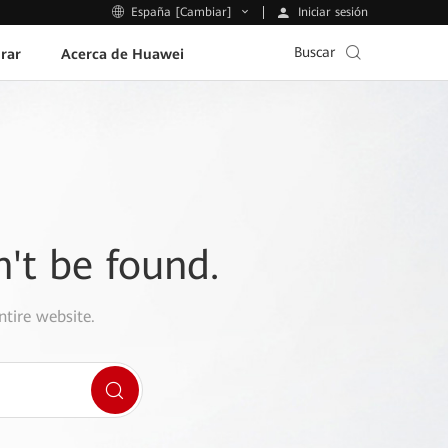
Iniciar sesión
España [Cambiar]
Buscar
rar
Acerca de Huawei
n't be found.
ntire website.